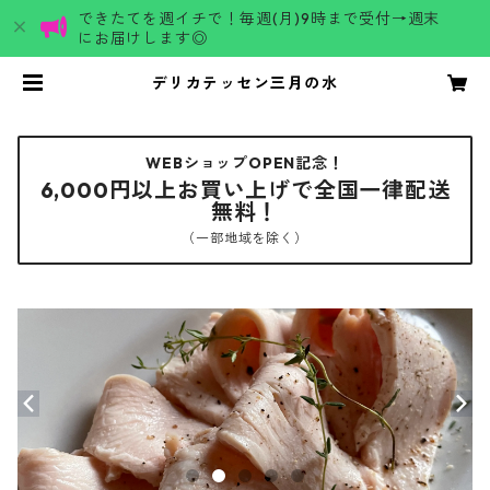
できたてを週イチで！毎週(月)9時まで受付→週末
にお届けします◎
デリカテッセン三月の水
WEBショップOPEN記念！
6,000円以上お買い上げで全国一律配送
無料！
（一部地域を除く）