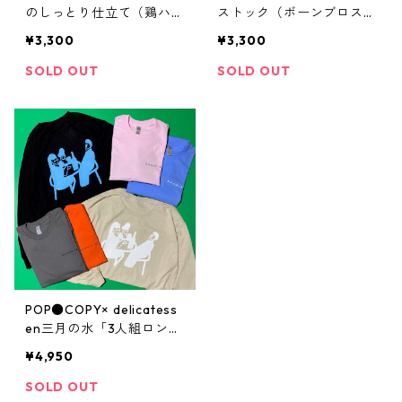
のしっとり仕立て（鶏ハ
ストック（ボーンブロスス
ム）鶏むね肉2枚（600g
ープ） 300ml×5パック
¥3,300
¥3,300
程度）
セット
SOLD OUT
SOLD OUT
POP●COPY× delicatess
en三月の水「3人組ロング
Tシャツ」
¥4,950
SOLD OUT