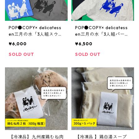
POP●COPY× delicatess
POP●COPY× delicatess
en三月の水「3人組スウエ
en三月の水「3人組パーカ
ット」2024ver.
ー」2024ver.
¥6,000
¥6,500
SOLD OUT
SOLD OUT
【冷凍品】九州産鶏むね肉
【冷凍品 】鶏白湯スープ